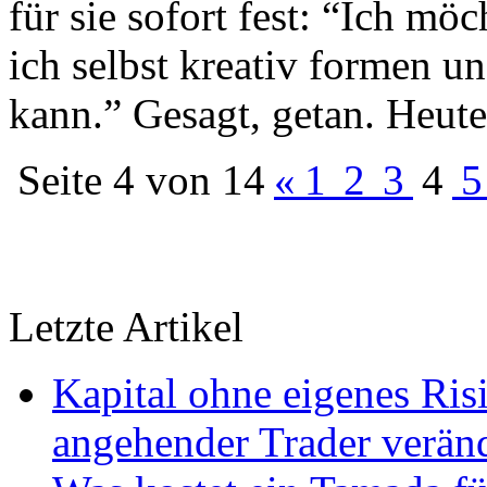
für sie sofort fest: “Ich mö
ich selbst kreativ formen u
kann.” Gesagt, getan. Heut
Seite 4 von 14
«
1
2
3
4
Letzte Artikel
Kapital ohne eigenes Ris
angehender Trader verän